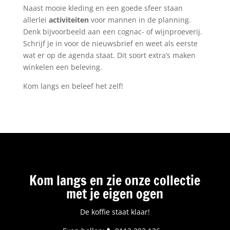
Naast mooie kleding en een goede sfeer staan
allerlei
activiteiten
voor mannen in de planning.
Denk bijvoorbeeld aan een cognac- of wijnproeverij.
Schrijf je in voor de nieuwsbrief en weet als eerste
wat er op de agenda staat. Dit soort extra’s maken
winkelen een beleving.
Kom langs en beleef het zelf!
Kom langs en zie onze collectie
met je eigen ogen
De koffie staat klaar!