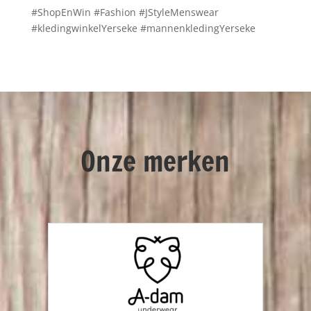
#ShopEnWin #Fashion #JStyleMenswear
#kledingwinkelYerseke #mannenkledingYerseke
Onze merken