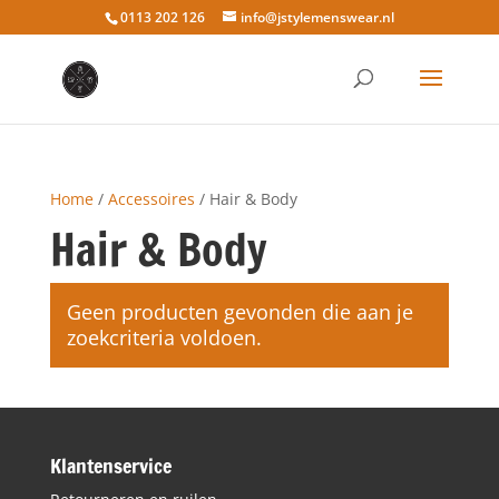
0113 202 126
info@jstylemenswear.nl
Home
/
Accessoires
/ Hair & Body
Hair & Body
Geen producten gevonden die aan je
zoekcriteria voldoen.
Klantenservice