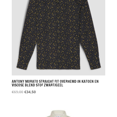
ANTONY MORATO STRAIGHT FIT OVERHEMD IN KATOEN EN
VISCOSE BLEND STOF ZWART/GEEL
Oorspronkelijke
Huidige
€
69,00
€
34,50
prijs
prijs
was:
is:
€69,00.
€34,50.