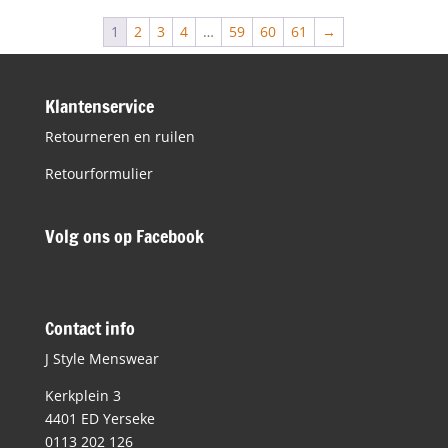
€129,90.
€55,00.
1
2
3
4
…
59
60
61
→
Klantenservice
Retourneren en ruilen
Retourformulier
Volg ons op Facebook
Contact info
J Style Menswear
Kerkplein 3
4401 ED Yerseke
0113 202 126