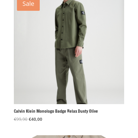
Sale
Calvin Klein Monologo Badge Relax Dusty Olive
Oorspronkelijke
Huidige
€
99,90
€
40,00
prijs
prijs
was:
is: