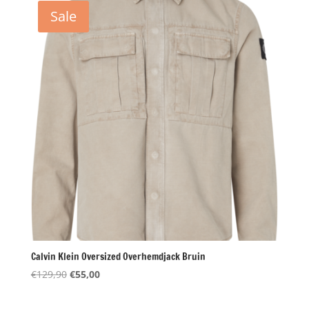
€99,90.
€40,00.
Sale
Calvin Klein Oversized Overhemdjack Bruin
Oorspronkelijke
Huidige
€
129,90
€
55,00
prijs
prijs
was:
is: