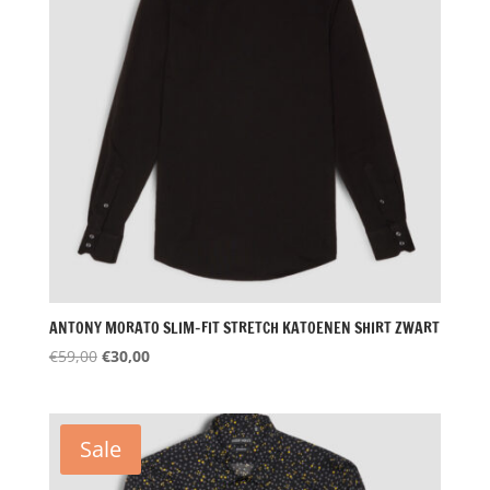
ANTONY MORATO SLIM-FIT STRETCH KATOENEN SHIRT ZWART
Oorspronkelijke
Huidige
€
59,00
€
30,00
prijs
prijs
was:
is:
€59,00.
€30,00.
Sale