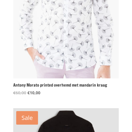
Antony Morato printed overhemd met mandarin kraag
Oorspronkelijke
Huidige
€
60,00
€
10,00
prijs
prijs
was:
is:
€60,00.
€10,00.
Sale