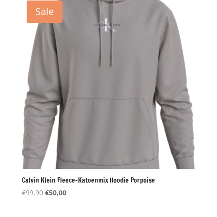
€99,90.
€50,00.
Sale
Calvin Klein Fleece-Katoenmix Hoodie Porpoise
Oorspronkelijke
Huidige
€
99,90
€
50,00
prijs
prijs
was:
is: