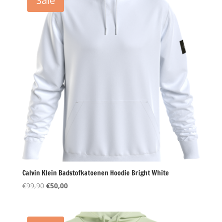
Sale
Calvin Klein Badstofkatoenen Hoodie Bright White
Oorspronkelijke
Huidige
€
99,90
€
50,00
prijs
prijs
was:
is:
€99,90.
€50,00.