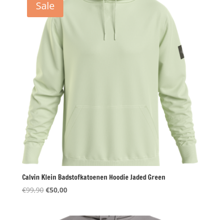
Sale
Calvin Klein Badstofkatoenen Hoodie Jaded Green
Oorspronkelijke
Huidige
€
99,90
€
50,00
prijs
prijs
was:
is: