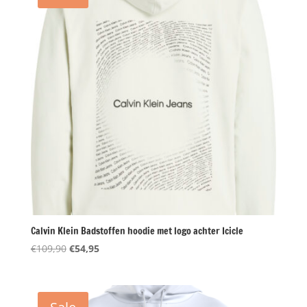
Calvin Klein Badstoffen hoodie met logo achter Icicle
Oorspronkelijke
Huidige
€
109,90
€
54,95
prijs
prijs
was:
is:
€109,90.
€54,95.