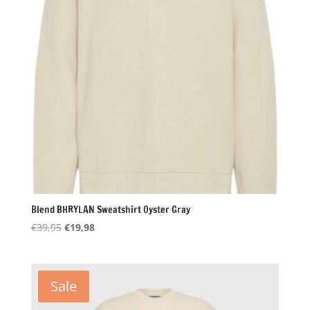
Blend BHRYLAN Sweatshirt Oyster Gray
Oorspronkelijke
Huidige
€
39,95
€
19,98
prijs
prijs
was:
is:
€39,95.
€19,98.
Sale