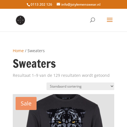
0113 202 126
info@jstylemenswear.nl
Home
/ Sweaters
Sweaters
Resultaat 1–9 van de 129 resultaten wordt getoond
Sale