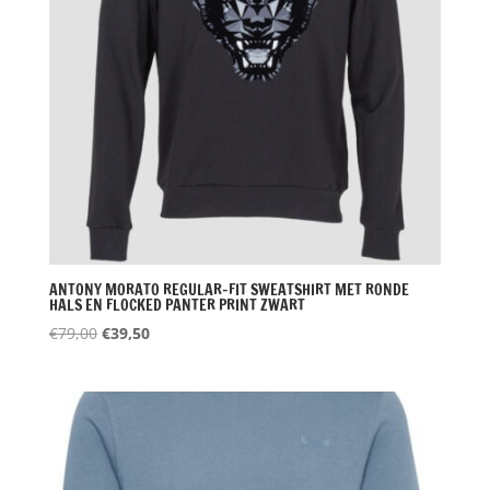
ANTONY MORATO REGULAR-FIT SWEATSHIRT MET RONDE
HALS EN FLOCKED PANTER PRINT ZWART
Oorspronkelijke
Huidige
€
79,00
€
39,50
prijs
prijs
was:
is:
€79,00.
€39,50.