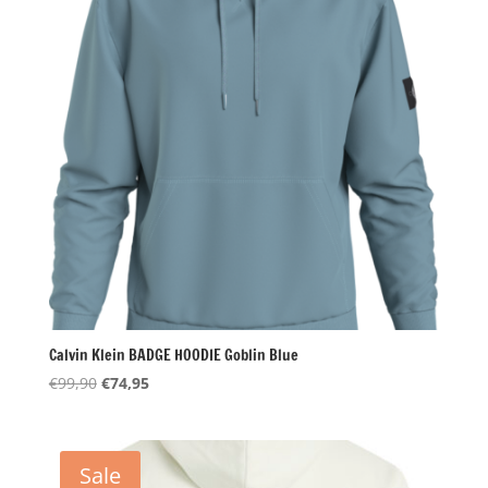
Calvin Klein BADGE HOODIE Goblin Blue
Oorspronkelijke
Huidige
€
99,90
€
74,95
prijs
prijs
was:
is:
€99,90.
€74,95.
Sale