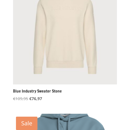
Blue Industry Sweater Stone
Oorspronkelijke
Huidige
€
109,95
€
76,97
prijs
prijs
was:
is:
€109,95.
€76,97.
Sale