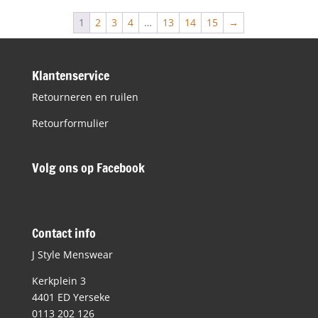
€99,90.
€50,00.
1
2
3
4
…
13
14
15
→
Klantenservice
Retourneren en ruilen
Retourformulier
Volg ons op Facebook
Contact info
J Style Menswear
Kerkplein 3
4401 ED Yerseke
0113 202 126