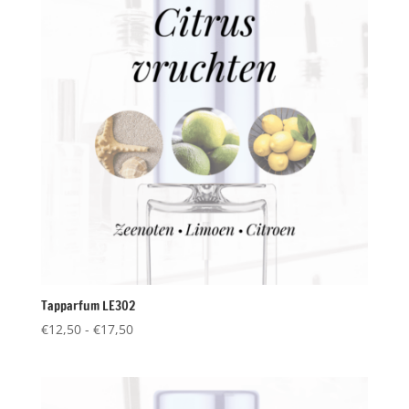
Tapparfum LE302
Prijsklasse:
€
12,50
-
€
17,50
€12,50
tot
€17,50