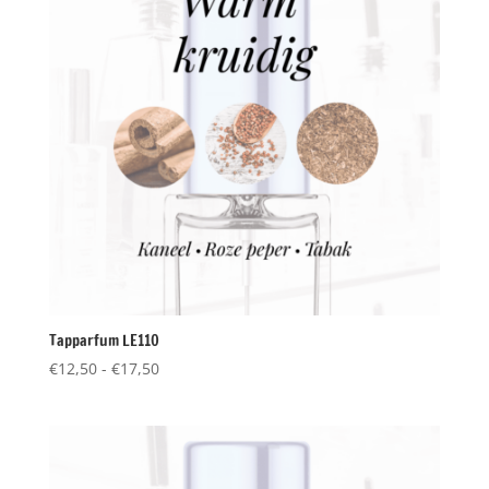
Tapparfum LE110
Prijsklasse:
€
12,50
-
€
17,50
€12,50
tot
€17,50