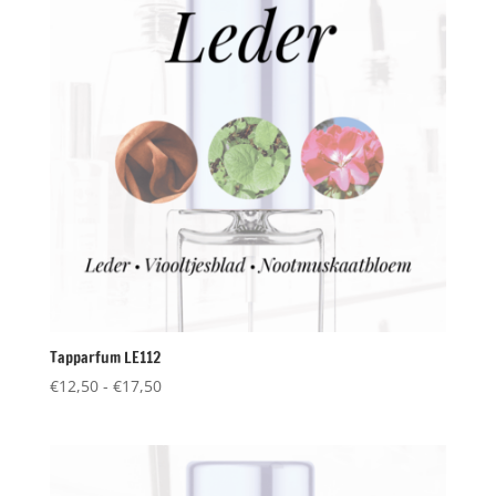
Tapparfum LE112
Prijsklasse:
€
12,50
-
€
17,50
€12,50
tot
€17,50