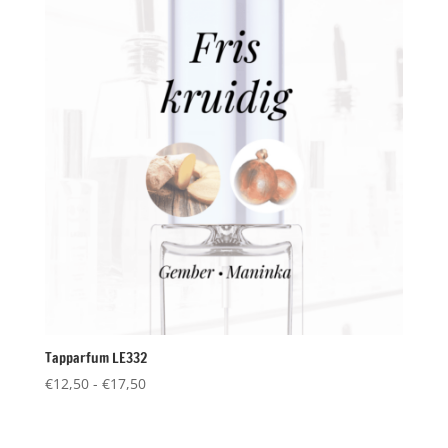
Tapparfum LE332
Prijsklasse:
€
12,50
-
€
17,50
€12,50
tot