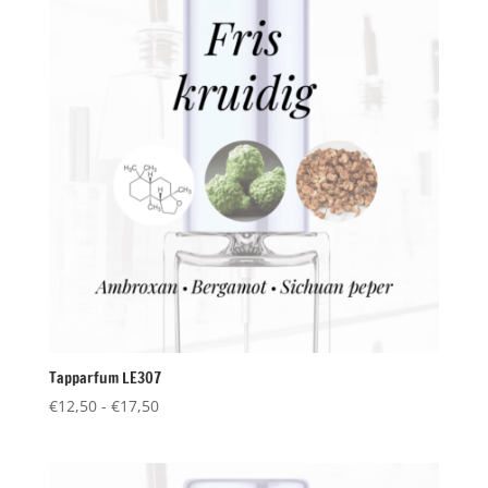
Tapparfum LE307
Prijsklasse:
€
12,50
-
€
17,50
€12,50
tot
€17,50