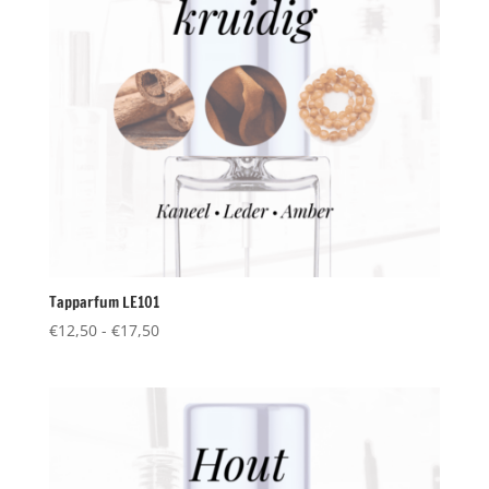
Tapparfum LE101
Prijsklasse:
€
12,50
-
€
17,50
€12,50
tot
€17,50