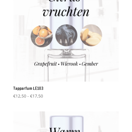
Tapparfum LE103
Prijsklasse:
€
12,50
-
€
17,50
€12,50
tot
€17,50