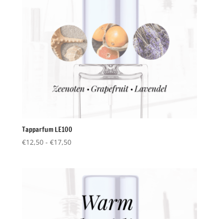
Tapparfum LE100
Prijsklasse:
€
12,50
-
€
17,50
€12,50
tot
€17,50