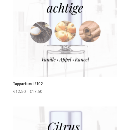
Tapparfum LE102
Prijsklasse:
€
12,50
-
€
17,50
€12,50
tot
€17,50