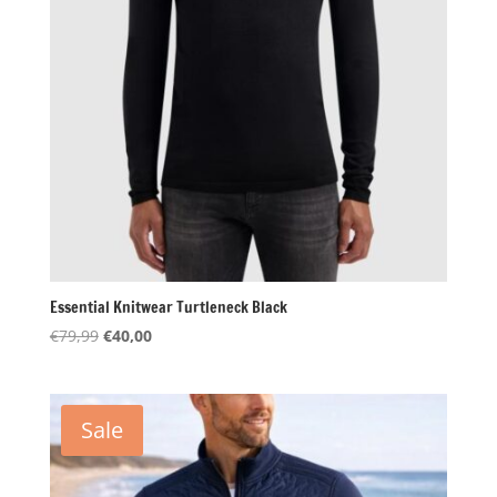
Essential Knitwear Turtleneck Black
Oorspronkelijke
Huidige
€
79,99
€
40,00
prijs
prijs
was:
is:
€79,99.
€40,00.
Sale