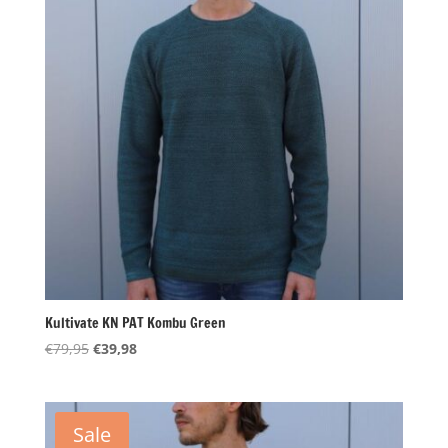
Kultivate KN PAT Kombu Green
Oorspronkelijke
Huidige
€
79,95
€
39,98
prijs
prijs
was:
is:
€79,95.
€39,98.
Sale