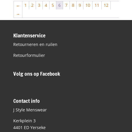
€79,95.
€39,98.
←
1
2
3
4
5
6
7
8
9
10
11
12
→
Klantenservice
Retourneren en ruilen
Retourformulier
Volg ons op Facebook
Contact info
J Style Menswear
Kerkplein 3
4401 ED Yerseke