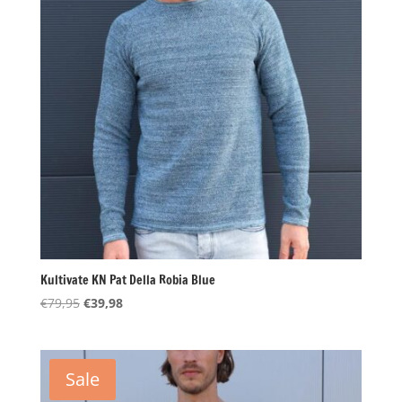
Kultivate KN Pat Della Robia Blue
Oorspronkelijke
Huidige
€
79,95
€
39,98
prijs
prijs
was:
is:
€79,95.
€39,98.
Sale