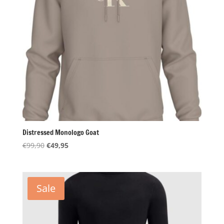
Distressed Monologo Goat
Oorspronkelijke
Huidige
€
99,90
€
49,95
prijs
prijs
was:
is:
€99,90.
€49,95.
Sale