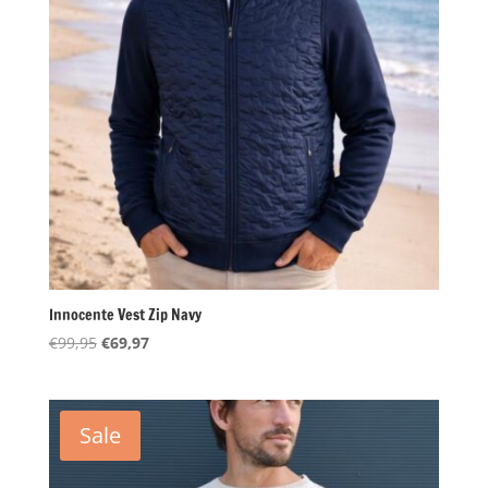
Innocente Vest Zip Navy
Oorspronkelijke
Huidige
€
99,95
€
69,97
prijs
prijs
was:
is:
€99,95.
€69,97.
Sale