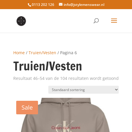
0113 202 126
info@jstylemenswear.nl
Home
/
Truien/Vesten
/ Pagina 6
Truien/Vesten
Resultaat 46–54 van de 104 resultaten wordt getoond
Sale