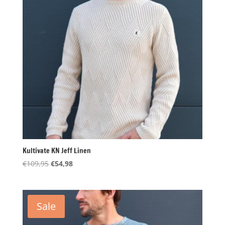
Kultivate KN Jeff Linen
Oorspronkelijke
Huidige
€
109,95
€
54,98
prijs
prijs
was:
is:
€109,95.
€54,98.
Sale