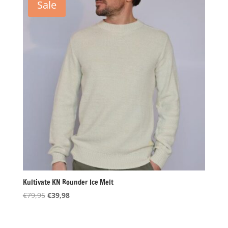
Sale
Kultivate KN Rounder Ice Melt
Oorspronkelijke
Huidige
€
79,95
€
39,98
prijs
prijs
was:
is: