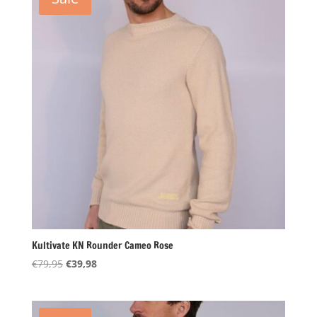
Kultivate KN Rounder Cameo Rose
Oorspronkelijke
Huidige
€
79,95
€
39,98
prijs
prijs
was:
is:
€79,95.
€39,98.