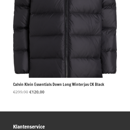
Calvin Klein Essentials Down Long Winterjas CK Black
Oorspronkelijke
Huidige
€
299,90
€
120,00
prijs
prijs
was:
is:
€299,90.
€120,00.
Klantenservice