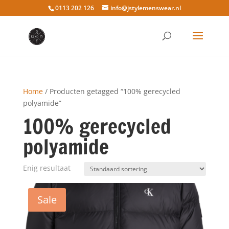
0113 202 126
info@jstylemenswear.nl
Home
/ Producten getagged “100% gerecycled
polyamide”
100% gerecycled
polyamide
Enig resultaat
Sale