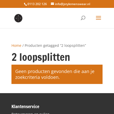
0113 202 126
info@jstylemenswear.nl
Home
/ Producten getagged “2 loopsplitten”
2 loopsplitten
Geen producten gevonden die aan je
zoekcriteria voldoen.
Klantenservice