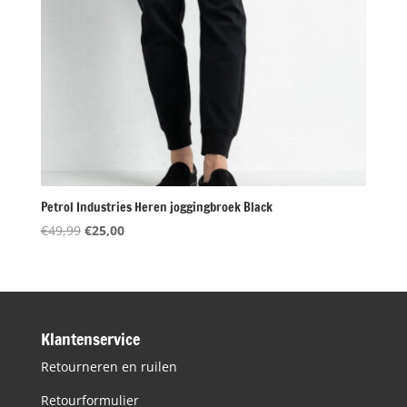
Petrol Industries Heren joggingbroek Black
Oorspronkelijke
Huidige
€
49,99
€
25,00
prijs
prijs
was:
is:
€49,99.
€25,00.
Klantenservice
Retourneren en ruilen
Retourformulier