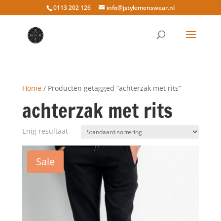
0113 202 126
info@jstylemenswear.nl
Home
/ Producten getagged “achterzak met rits”
achterzak met rits
Enig resultaat
Sale