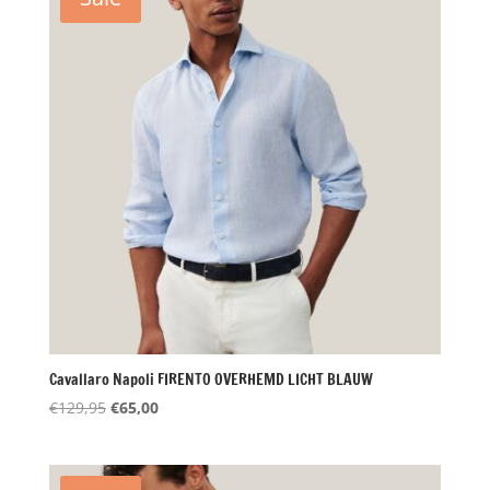
Cavallaro Napoli FIRENTO OVERHEMD LICHT BLAUW
Oorspronkelijke
Huidige
€
129,95
€
65,00
prijs
prijs
was:
is:
€129,95.
€65,00.