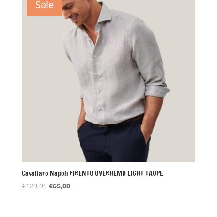
Sale
Cavallaro Napoli FIRENTO OVERHEMD LIGHT TAUPE
Oorspronkelijke
Huidige
€
129,95
€
65,00
prijs
prijs
was:
is: