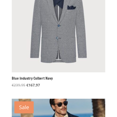
Blue Industry Colbert Navy
Oorspronkelijke
Huidige
€
239,95
€
167,97
prijs
prijs
was:
is:
€239,95.
€167,97.
Sale