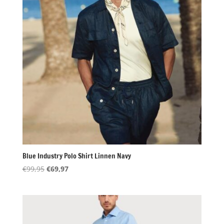
Blue Industry Polo Shirt Linnen Navy
Oorspronkelijke
Huidige
€
99,95
€
69,97
prijs
prijs
was:
is:
€99,95.
€69,97.