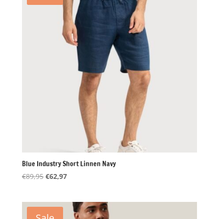
Blue Industry Short Linnen Navy
Oorspronkelijke
Huidige
€
89,95
€
62,97
prijs
prijs
was:
is:
€89,95.
€62,97.
Sale