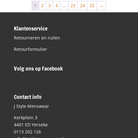
€129,95.
€65,00.
1
2
3
4
…
23
24
25
→
Klantenservice
Retourneren en ruilen
Retourformulier
Volg ons op Facebook
Contact info
J Style Menswear
Kerkplein 3
4401 ED Yerseke
0113 202 126