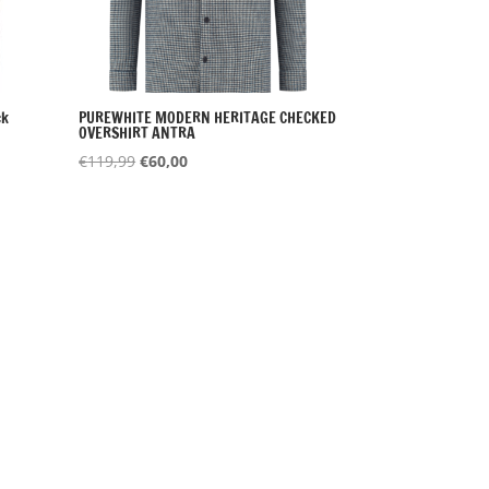
ck
PUREWHITE MODERN HERITAGE CHECKED
OVERSHIRT ANTRA
Oorspronkelijke
Huidige
€
119,99
€
60,00
prijs
prijs
was:
is:
€119,99.
€60,00.