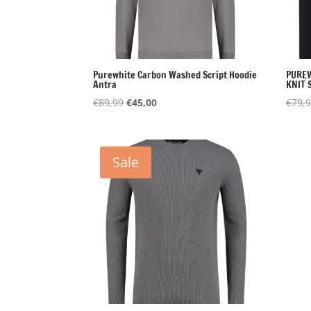
Purewhite Carbon Washed Script Hoodie
PUREW
Antra
KNIT
Oorspronkelijke
Huidige
€
89,99
€
45,00
€
79,
prijs
prijs
was:
is:
€89,99.
€45,00.
Sale