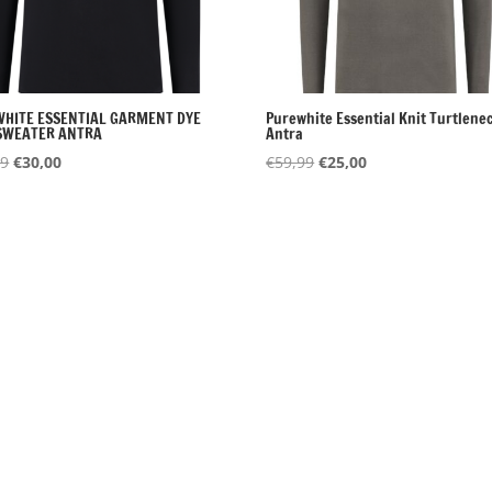
HITE ESSENTIAL GARMENT DYE
Purewhite Essential Knit Turtlene
 SWEATER ANTRA
Antra
Oorspronkelijke
Huidige
Oorspronkelijke
Huidige
99
€
30,00
€
59,99
€
25,00
prijs
prijs
prijs
prijs
was:
is:
was:
is:
€79,99.
€30,00.
€59,99.
€25,00.