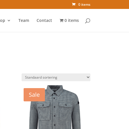
0 items
op
Team
Contact
0 items
Sale