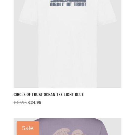
CIRCLE OF TRUST OCEAN TEE LIGHT BLUE
Oorspronkelijke
Huidige
€
49,95
€
24,95
prijs
prijs
was:
is:
€49,95.
€24,95.
Sale