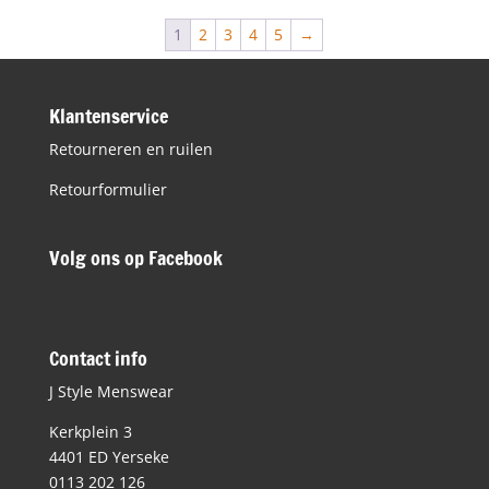
€49,95.
€20,00.
1
2
3
4
5
→
Klantenservice
Retourneren en ruilen
Retourformulier
Volg ons op Facebook
Contact info
J Style Menswear
Kerkplein 3
4401 ED Yerseke
0113 202 126