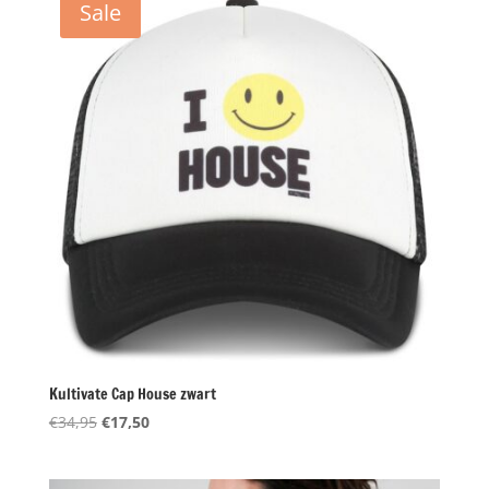
Sale
Kultivate Cap House zwart
Oorspronkelijke
Huidige
€
34,95
€
17,50
prijs
prijs
was:
is: