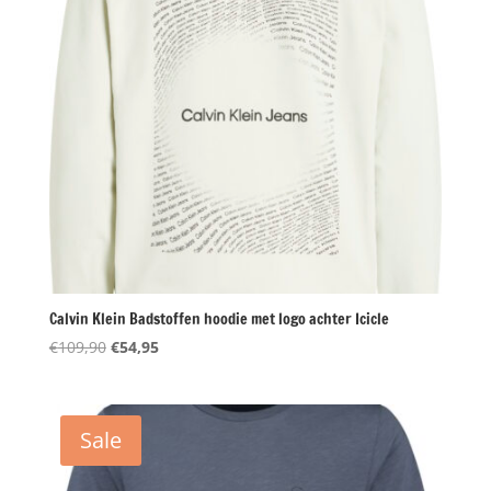
Calvin Klein Badstoffen hoodie met logo achter Icicle
Oorspronkelijke
Huidige
€
109,90
€
54,95
prijs
prijs
was:
is:
€109,90.
€54,95.
Sale