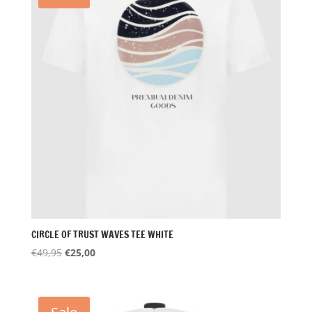
CIRCLE OF TRUST WAVES TEE WHITE
Oorspronkelijke
Huidige
€
49,95
€
25,00
prijs
prijs
was:
is:
€49,95.
€25,00.