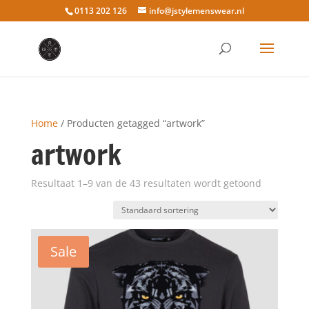
0113 202 126
info@jstylemenswear.nl
Home
/ Producten getagged “artwork”
artwork
Resultaat 1–9 van de 43 resultaten wordt getoond
Sale