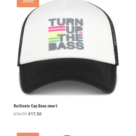
Sale
Kultivate Cap Bass zwart
Oorspronkelijke
Huidige
€
34,95
€
17,50
prijs
prijs
was:
is:
€34,95.
€17,50.