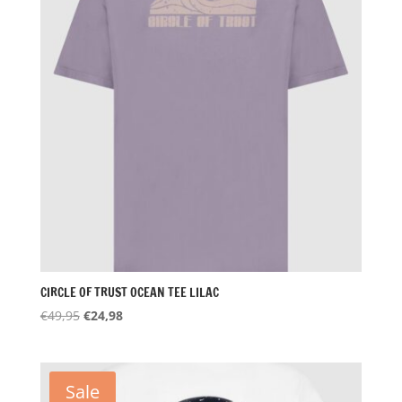
CIRCLE OF TRUST OCEAN TEE LILAC
Oorspronkelijke
Huidige
€
49,95
€
24,98
prijs
prijs
was:
is:
€49,95.
€24,98.
Sale