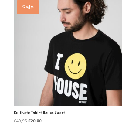
€34,95.
€17,50.
Sale
Kultivate Tshirt House Zwart
Oorspronkelijke
Huidige
€
49,95
€
20,00
prijs
prijs
was:
is: