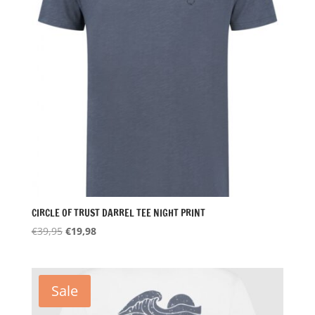
CIRCLE OF TRUST DARREL TEE NIGHT PRINT
Oorspronkelijke
Huidige
€
39,95
€
19,98
prijs
prijs
was:
is:
€39,95.
€19,98.
Sale