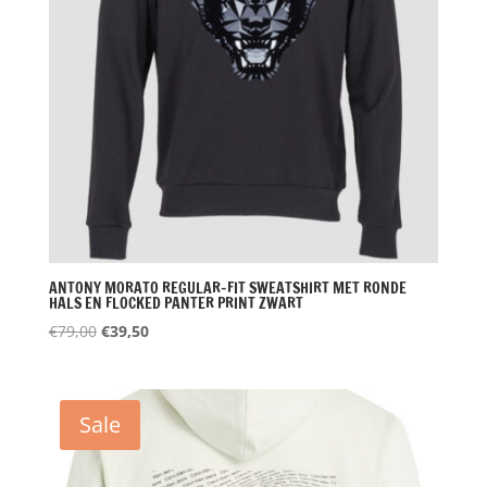
ANTONY MORATO REGULAR-FIT SWEATSHIRT MET RONDE
HALS EN FLOCKED PANTER PRINT ZWART
Oorspronkelijke
Huidige
€
79,00
€
39,50
prijs
prijs
was:
is:
€79,00.
€39,50.
Sale