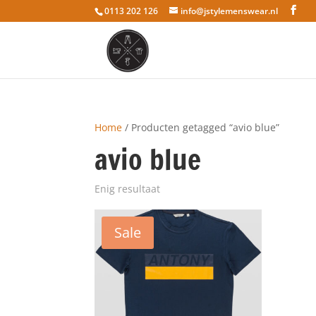
0113 202 126
info@jstylemenswear.nl
Home
/ Producten getagged “avio blue”
avio blue
Enig resultaat
Sale