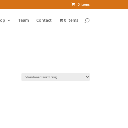
0 items
op
Team
Contact
0 items