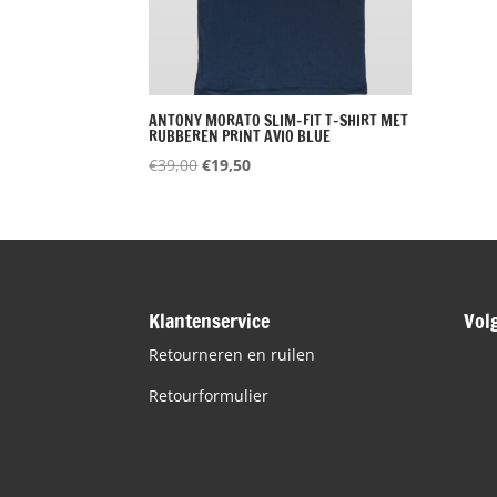
ANTONY MORATO SLIM-FIT T-SHIRT MET
RUBBEREN PRINT AVIO BLUE
Oorspronkelijke
Huidige
€
39,00
€
19,50
prijs
prijs
was:
is:
€39,00.
€19,50.
Klantenservice
Vol
Retourneren en ruilen
Retourformulier