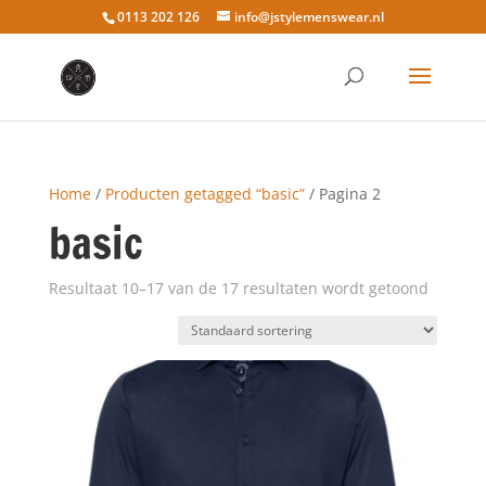
0113 202 126
info@jstylemenswear.nl
Home
/
Producten getagged “basic”
/ Pagina 2
basic
Resultaat 10–17 van de 17 resultaten wordt getoond