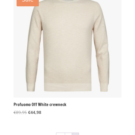
Profuomo Off White crewneck
Oorspronkelijke
Huidige
€
89,95
€
44,98
prijs
prijs
was:
is:
€89,95.
€44,98.