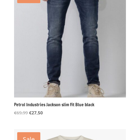
Petrol Industries Jackson slim fit Blue black
Oorspronkelijke
Huidige
€
69,99
€
27,50
prijs
prijs
was:
is:
€69,99.
€27,50.
Sale