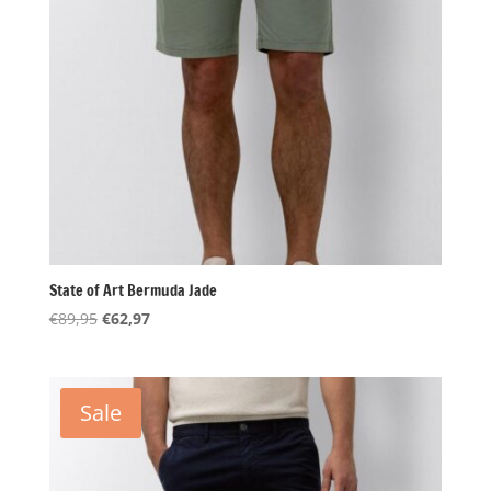
State of Art Bermuda Jade
Oorspronkelijke
Huidige
€
89,95
€
62,97
prijs
prijs
was:
is:
€89,95.
€62,97.
Sale