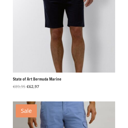
State of Art Bermuda Marine
Oorspronkelijke
Huidige
€
89,95
€
62,97
prijs
prijs
was:
is:
€89,95.
€62,97.
Sale