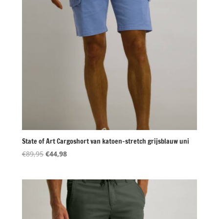
State of Art Cargoshort van katoen-stretch grijsblauw uni
Oorspronkelijke
Huidige
€
89,95
€
44,98
prijs
prijs
was:
is:
€89,95.
€44,98.