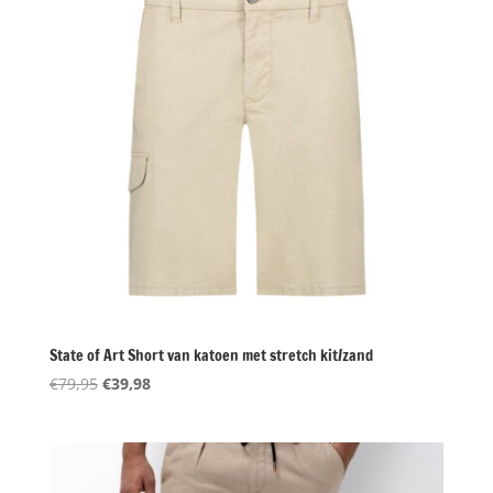
State of Art Short van katoen met stretch kit/zand
Oorspronkelijke
Huidige
€
79,95
€
39,98
prijs
prijs
was:
is:
€79,95.
€39,98.