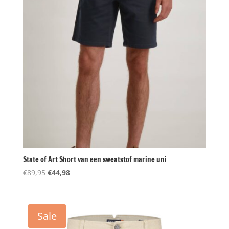
State of Art Short van een sweatstof marine uni
Oorspronkelijke
Huidige
€
89,95
€
44,98
prijs
prijs
was:
is:
€89,95.
€44,98.
Sale