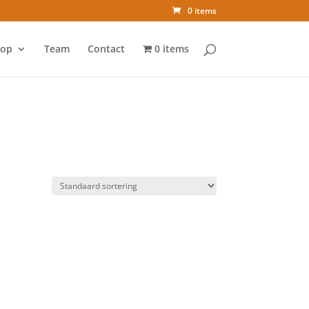
0 items
op
Team
Contact
0 items