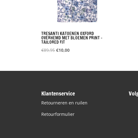
TRESANTI KATOENEN OXFORD
OVERHEMD MET BLOEMEN PRINT –
TAILORED FIT
Oorspronkelijke
Huidige
€
89,95
€
10,00
prijs
prijs
was:
is:
€89,95.
€10,00.
Klantenservice
Vol
Retourneren en ruilen
Retourformulier