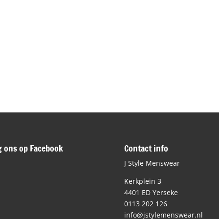
g ons op Facebook
Contact info
J Style Menswear
Kerkplein 3
4401 ED Yerseke
0113 202 126
info@jstylemenswear.nl