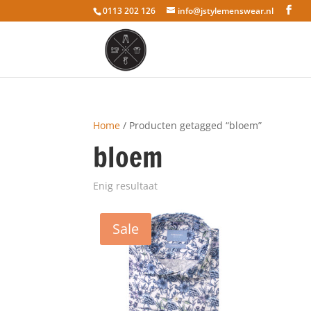
0113 202 126
info@jstylemenswear.nl
Home
/ Producten getagged “bloem”
bloem
Enig resultaat
Sale