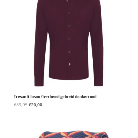
Tresanti Jason Overhemd gebreid donkerrood
Oorspronkelijke
Huidige
€
89,95
€
20,00
prijs
prijs
was:
is:
€89,95.
€20,00.