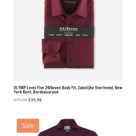
OLYMP Level Five 24/Seven Body Fit, Zakelijke Overhemd, New
York Kent, Bordeauxrood
Oorspronkelijke
Huidige
€
79,95
€
39,98
prijs
prijs
was:
is:
€79,95.
€39,98.
Sale