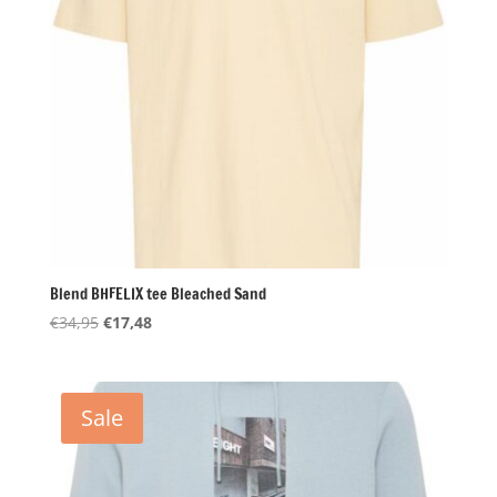
Blend BHFELIX tee Bleached Sand
Oorspronkelijke
Huidige
€
34,95
€
17,48
prijs
prijs
was:
is:
€34,95.
€17,48.
Sale