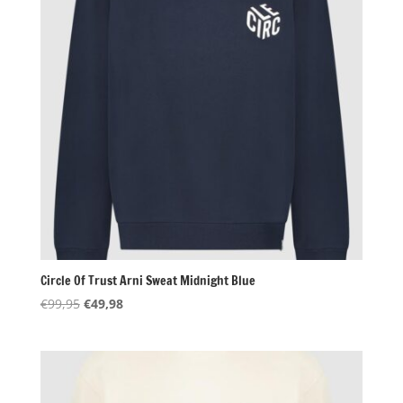
Circle Of Trust Arni Sweat Midnight Blue
Oorspronkelijke
Huidige
€
99,95
€
49,98
prijs
prijs
was:
is:
€99,95.
€49,98.