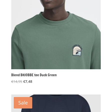
Blend BHJOBBE tee Duck Green
Oorspronkelijke
Huidige
€
14,95
€
7,48
prijs
prijs
was:
is:
€14,95.
€7,48.
Sale