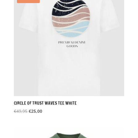
CIRCLE OF TRUST WAVES TEE WHITE
Oorspronkelijke
Huidige
€
49,95
€
25,00
prijs
prijs
was:
is:
€49,95.
€25,00.