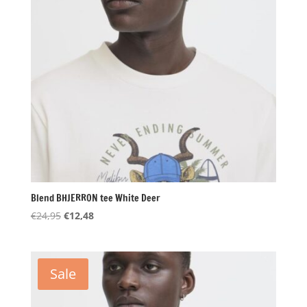
Blend BHJERRON tee White Deer
Oorspronkelijke
Huidige
€
24,95
€
12,48
prijs
prijs
was:
is:
€24,95.
€12,48.
Sale