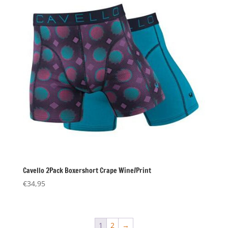
Cavello 2Pack Boxershort Crape Wine/Print
€
34,95
1
2
→