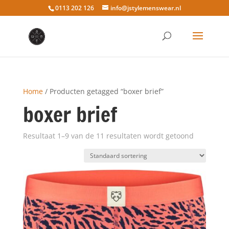
0113 202 126
info@jstylemenswear.nl
Home
/ Producten getagged “boxer brief”
boxer brief
Resultaat 1–9 van de 11 resultaten wordt getoond