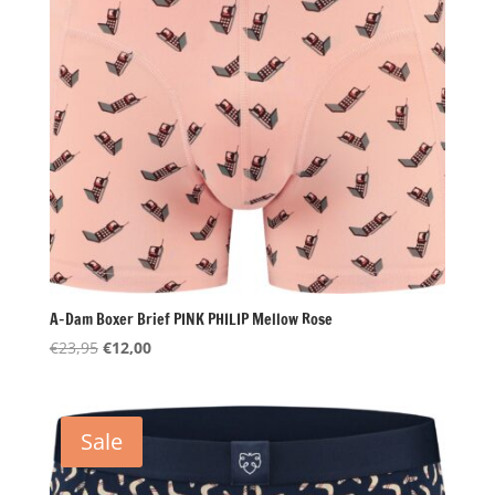
A-Dam Boxer Brief PINK PHILIP Mellow Rose
Oorspronkelijke
Huidige
€
23,95
€
12,00
prijs
prijs
was:
is:
€23,95.
€12,00.
Sale