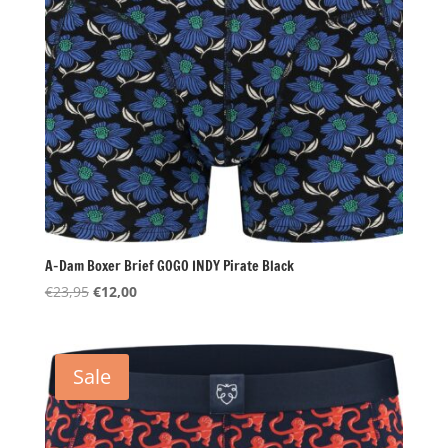
A-Dam Boxer Brief GOGO INDY Pirate Black
Oorspronkelijke
Huidige
€
23,95
€
12,00
prijs
prijs
was:
is:
€23,95.
€12,00.
Sale