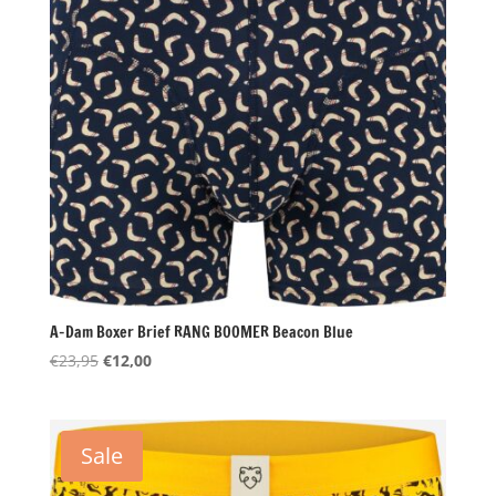
A-Dam Boxer Brief RANG BOOMER Beacon Blue
Oorspronkelijke
Huidige
€
23,95
€
12,00
prijs
prijs
was:
is:
€23,95.
€12,00.
Sale