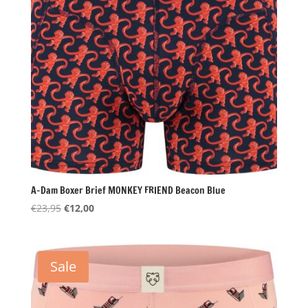
A-Dam Boxer Brief MONKEY FRIEND Beacon Blue
Oorspronkelijke
Huidige
€
23,95
€
12,00
prijs
prijs
was:
is:
€23,95.
€12,00.
Sale