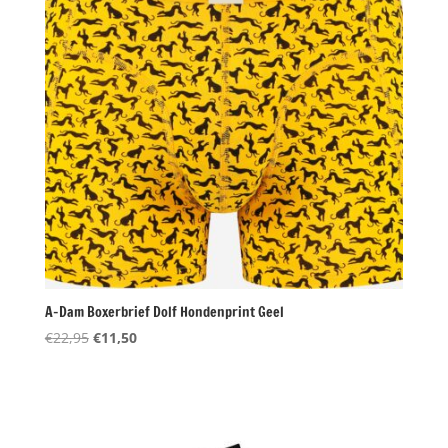
A-Dam Boxerbrief Dolf Hondenprint Geel
Oorspronkelijke
Huidige
€
22,95
€
11,50
prijs
prijs
was:
is:
€22,95.
€11,50.