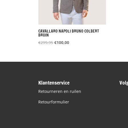
CAVALLARO NAPOLI BRUNO COLBERT
BRUIN
Oorspronkelijke
Huidige
€
299,95
€
100,00
prijs
prijs
was:
is:
€299,95.
€100,00.
Klantenservice
Vol
Retourneren en ruilen
Retourformulier