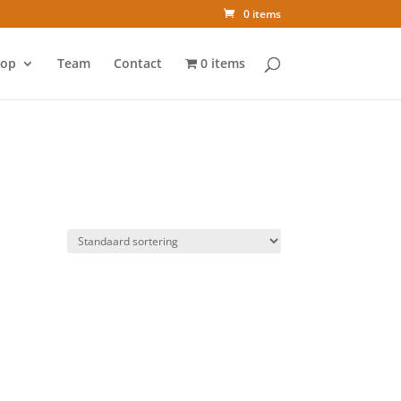
0 items
op
Team
Contact
0 items