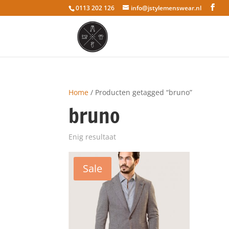
0113 202 126
info@jstylemenswear.nl
Home
/ Producten getagged “bruno”
bruno
Enig resultaat
Sale