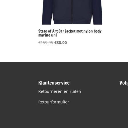
State of Art Car jacket met nylon body
marine uni
Oorspronkelijke
Huidige
€
159,95
€
80,00
prijs
prijs
was:
is:
€159,95.
€80,00.
Klantenservice
Vol
Retourneren en ruilen
Retourformulier