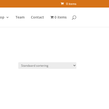
0 items
op
Team
Contact
0 items