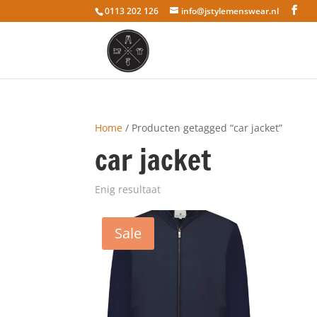
0113 202 126
info@jstylemenswear.nl
Home
/ Producten getagged “car jacket”
car jacket
Enig resultaat
Sale