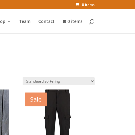
0 items
op
Team
Contact
0 items
Sale