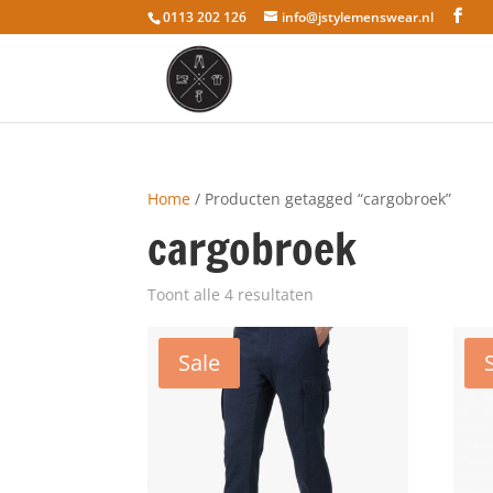
0113 202 126
info@jstylemenswear.nl
Home
/ Producten getagged “cargobroek”
cargobroek
Toont alle 4 resultaten
Sale