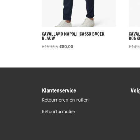
CAVALLARO NAPOLI ICASSO BROEK
CAVAL
BLAUW
DONK
Oorspronkelijke
Huidige
€
159,95
€
80,00
€
149
prijs
prijs
was:
is:
€159,95.
€80,00.
Klantenservice
Vol
Retourneren en ruilen
Retourformulier