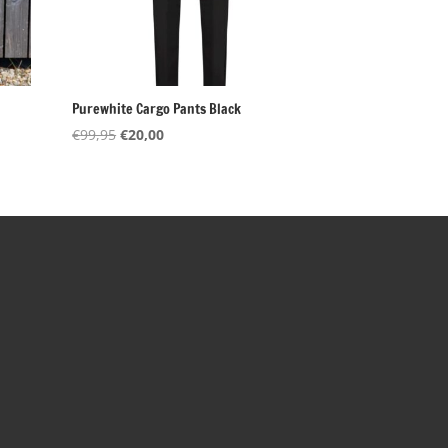
Purewhite Cargo Pants Black
Oorspronkelijke
Huidige
€
99,95
€
20,00
prijs
prijs
was:
is:
€99,95.
€20,00.