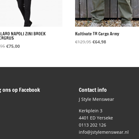
LARO NAPOLI ZINI BROEK
Kultivate TR Cargo Army
ERGRIJS
Oorspronkelijke
Huidige
€
129,95
€
64,98
Oorspronkelijke
Huidige
,95
€
75,00
prijs
prijs
prijs
prijs
was:
is:
was:
is:
€129,95.
€64,98.
€149,95.
€75,00.
g ons op Facebook
Contact info
J Style Menswear
Kerkplein 3
4401 ED Yerseke
0113 202 126
info@jstylemenswear.nl