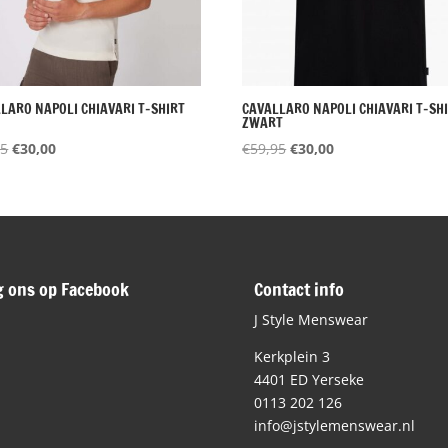
LARO NAPOLI CHIAVARI T-SHIRT
CAVALLARO NAPOLI CHIAVARI T-SH
ZWART
Oorspronkelijke
Huidige
Oorspronkelijke
Huidige
95
€
30,00
€
59,95
€
30,00
prijs
prijs
prijs
prijs
was:
is:
was:
is:
€59,95.
€30,00.
€59,95.
€30,00.
g ons op Facebook
Contact info
J Style Menswear
Kerkplein 3
4401 ED Yerseke
0113 202 126
info@jstylemenswear.nl