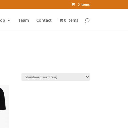
0 items
op
Team
Contact
0 items