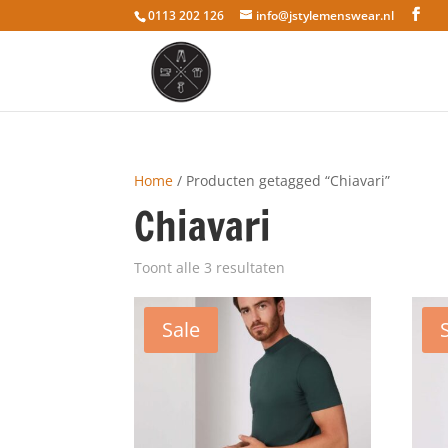
0113 202 126
info@jstylemenswear.nl
Home
/ Producten getagged “Chiavari”
Chiavari
Toont alle 3 resultaten
Sale