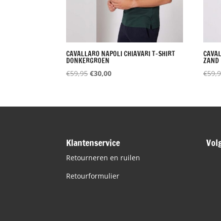
CAVALLARO NAPOLI CHIAVARI T-SHIRT
CAVAL
DONKERGROEN
ZAND
Oorspronkelijke
Huidige
€
59,95
€
30,00
€
59,
prijs
prijs
was:
is:
€59,95.
€30,00.
Klantenservice
Vol
Retourneren en ruilen
Retourformulier