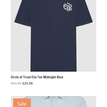
Circle of Trust Elio Tee Midnight Blue
Oorspronkelijke
Huidige
€
59,95
€
29,98
prijs
prijs
was:
is:
€59,95.
€29,98.
Sale