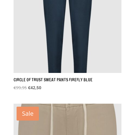
CIRCLE OF TRUST SWEAT PANTS FIREFLY BLUE
Oorspronkelijke
Huidige
€
99,95
€
42,50
prijs
prijs
was:
is:
€99,95.
€42,50.
Sale