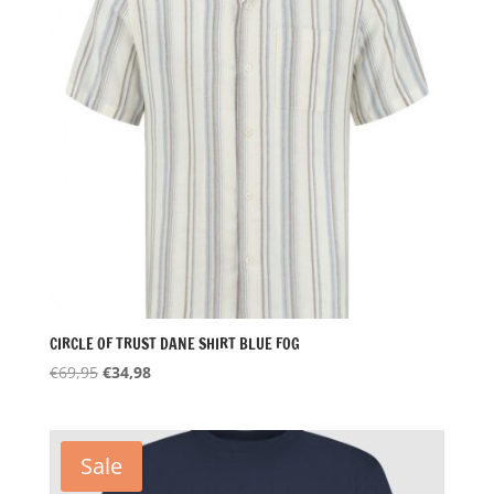
CIRCLE OF TRUST DANE SHIRT BLUE FOG
Oorspronkelijke
Huidige
€
69,95
€
34,98
prijs
prijs
was:
is:
€69,95.
€34,98.
Sale