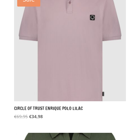
CIRCLE OF TRUST ENRIQUE POLO LILAC
Oorspronkelijke
Huidige
€
69,95
€
34,98
prijs
prijs
was:
is:
€69,95.
€34,98.