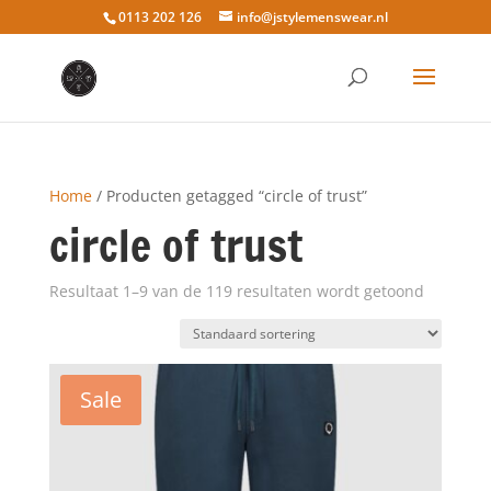
0113 202 126
info@jstylemenswear.nl
Home
/ Producten getagged “circle of trust”
circle of trust
Resultaat 1–9 van de 119 resultaten wordt getoond
Sale