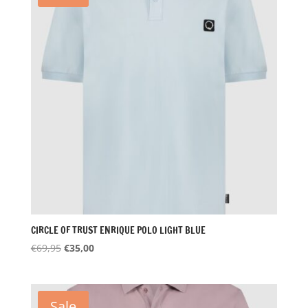
CIRCLE OF TRUST ENRIQUE POLO LIGHT BLUE
Oorspronkelijke
Huidige
€
69,95
€
35,00
prijs
prijs
was:
is:
€69,95.
€35,00.
Sale