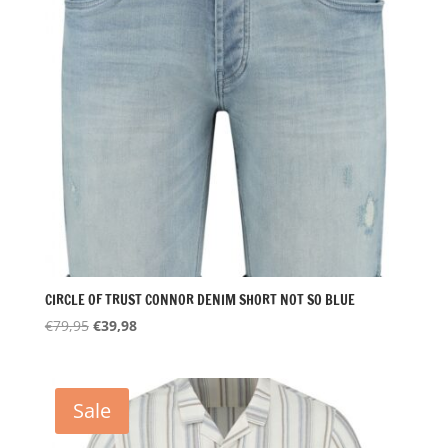
CIRCLE OF TRUST CONNOR DENIM SHORT NOT SO BLUE
Oorspronkelijke
Huidige
€
79,95
€
39,98
prijs
prijs
was:
is:
€79,95.
€39,98.
Sale