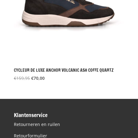
CYCLEUR DE LUXE ANCHOR VOLCANIC ASH COFFE QUARTZ
Oorspronkelijke
Huidige
€
159,95
€
70,00
prijs
prijs
was:
is:
€159,95.
€70,00.
Klantenservice
Retourneren en ruilen
Retourformulier