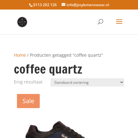
0113 202 126
info@jstylemenswear.nl
Home
/ Producten getagged “coffee quartz”
coffee quartz
Enig resultaat
Sale