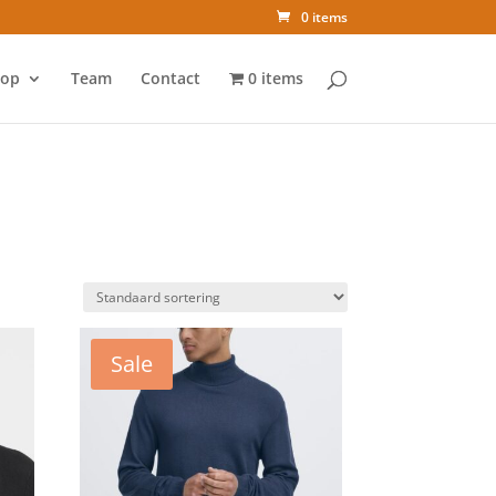
0 items
op
Team
Contact
0 items
Sale