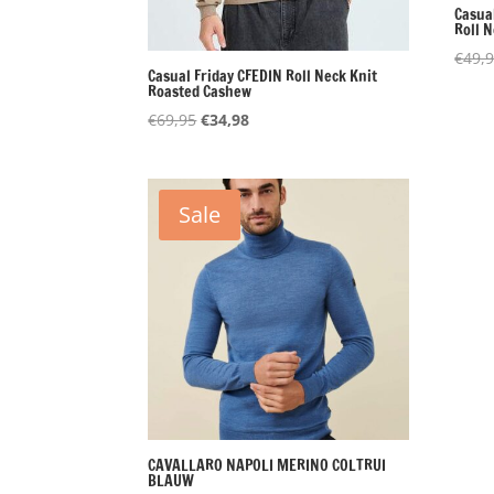
Casua
Roll 
€
49,
Casual Friday CFEDIN Roll Neck Knit
Roasted Cashew
Oorspronkelijke
Huidige
€
69,95
€
34,98
prijs
prijs
was:
is:
€69,95.
€34,98.
Sale
CAVALLARO NAPOLI MERINO COLTRUI
BLAUW