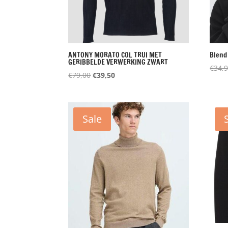
ANTONY MORATO COL TRUI MET
Blend
GERIBBELDE VERWERKING ZWART
€
34,
Oorspronkelijke
Huidige
€
79,00
€
39,50
prijs
prijs
was:
is:
€79,00.
€39,50.
Sale