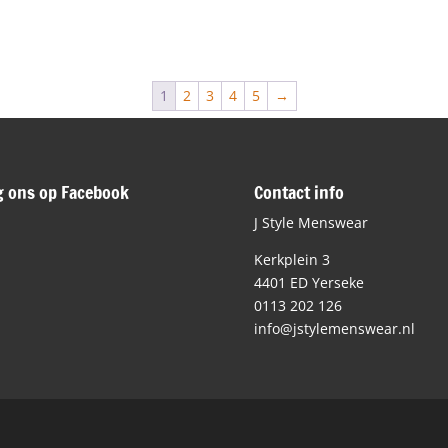
1
2
3
4
5
→
g ons op Facebook
Contact info
J Style Menswear
Kerkplein 3
4401 ED Yerseke
0113 202 126
info@jstylemenswear.nl