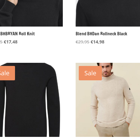
 BHBRYAN Roll Knit
Blend BHDan Rollneck Black
Oorspronkelijke
Huidige
Oorspronkelijke
Huidige
95
€
17,48
€
29,95
€
14,98
prijs
prijs
prijs
prijs
was:
is:
was:
is:
€34,95.
€17,48.
€29,95.
€14,98.
Sale
Sale