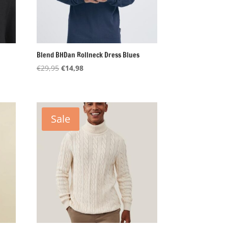
Blend BHDan Rollneck Dress Blues
Oorspronkelijke
Huidige
€
29,95
€
14,98
prijs
prijs
was:
is:
€29,95.
€14,98.
Sale