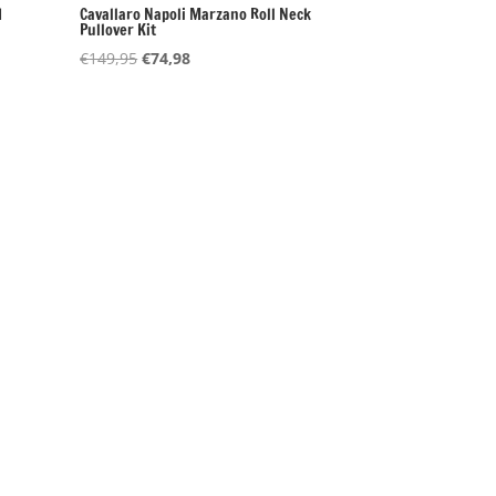
I
Cavallaro Napoli Marzano Roll Neck
Pullover Kit
Oorspronkelijke
Huidige
€
149,95
€
74,98
prijs
prijs
was:
is:
€149,95.
€74,98.