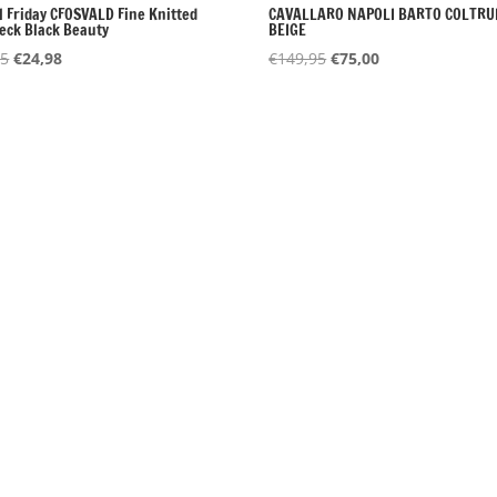
l Friday CFOSVALD Fine Knitted
CAVALLARO NAPOLI BARTO COLTRU
Neck Black Beauty
BEIGE
Oorspronkelijke
Huidige
Oorspronkelijke
Huidige
95
€
24,98
€
149,95
€
75,00
prijs
prijs
prijs
prijs
was:
is:
was:
is:
€49,95.
€24,98.
€149,95.
€75,00.