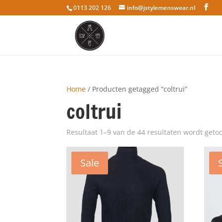
0113 202 126
info@jstylemenswear.nl
Home
/ Producten getagged “coltrui”
coltrui
Resultaat 1–9 van de 44 resultaten wordt geto
Sale