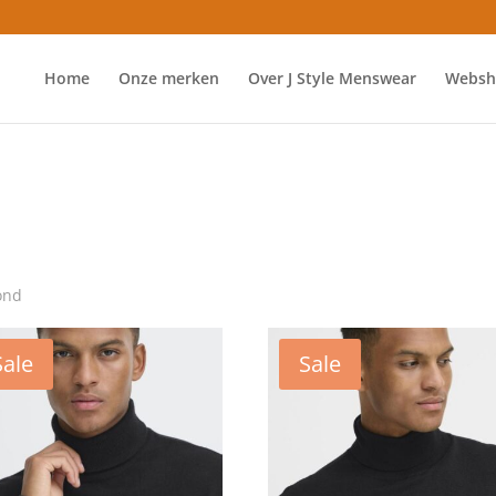
Home
Onze merken
Over J Style Menswear
Websh
ond
Sale
Sale