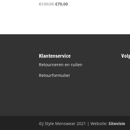
Oorspronkelijke
Huidige
€
139,95
€
70,00
prijs
prijs
was:
is:
€139,95.
€70,00.
Klantenservice
Vol
Retourneren en ruilen
Retourformulier
©J Style Menswear 2021 | Website:
Sitevisie