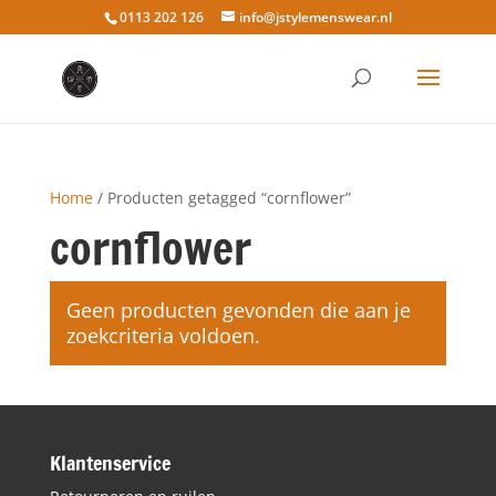
0113 202 126
info@jstylemenswear.nl
Home
/ Producten getagged “cornflower”
cornflower
Geen producten gevonden die aan je
zoekcriteria voldoen.
Klantenservice