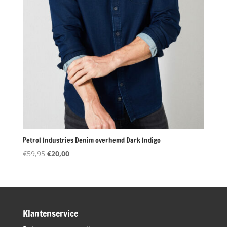
Petrol Industries Denim overhemd Dark Indigo
Oorspronkelijke
Huidige
€
59,95
€
20,00
prijs
prijs
was:
is:
€59,95.
€20,00.
Klantenservice