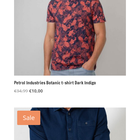
Petrol Industries Botanic t-shirt Dark Indigo
Oorspronkelijke
Huidige
€
34,99
€
10,00
prijs
prijs
was:
is:
€34,99.
€10,00.
Sale