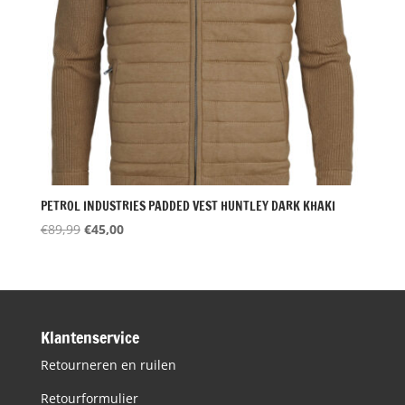
PETROL INDUSTRIES PADDED VEST HUNTLEY DARK KHAKI
Oorspronkelijke
Huidige
€
89,99
€
45,00
prijs
prijs
was:
is:
€89,99.
€45,00.
Klantenservice
Retourneren en ruilen
Retourformulier