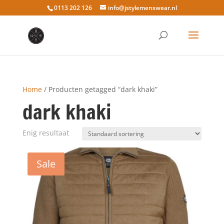
0113 202 126
info@jstylemenswear.nl
Home
/ Producten getagged “dark khaki”
dark khaki
Enig resultaat
Sale