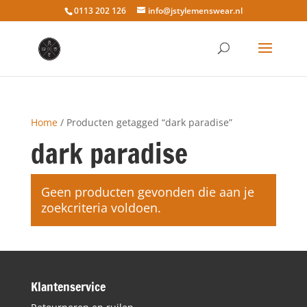
0113 202 126
info@jstylemenswear.nl
Home
/ Producten getagged “dark paradise”
dark paradise
Geen producten gevonden die aan je
zoekcriteria voldoen.
Klantenservice