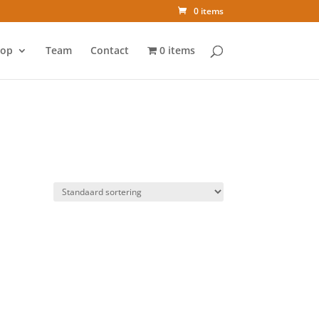
0 items
op
Team
Contact
0 items