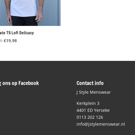
ate TS Lofi Delicacy
Oorspronkelijke
Huidige
95
€
19,98
prijs
prijs
was:
is:
€39,95.
€19,98.
g ons op Facebook
Contact info
J Style Menswear
Kerkplein 3
4401 ED Yerseke
0113 202 126
info@jstylemenswear.nl