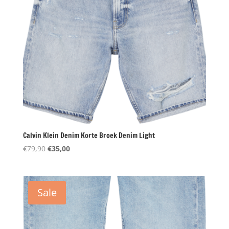
Calvin Klein Denim Korte Broek Denim Light
Oorspronkelijke
Huidige
€
79,90
€
35,00
prijs
prijs
was:
is:
€79,90.
€35,00.
Sale