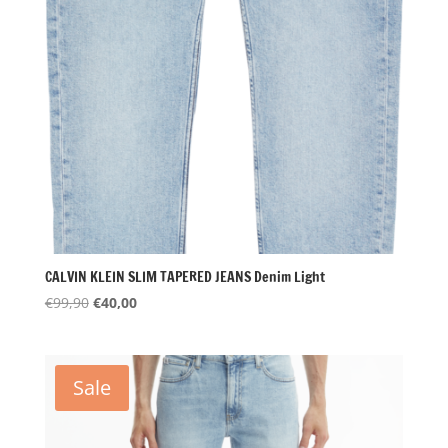
CALVIN KLEIN SLIM TAPERED JEANS Denim Light
Oorspronkelijke
Huidige
€
99,90
€
40,00
prijs
prijs
was:
is:
€99,90.
€40,00.
Sale