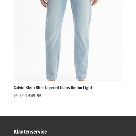
Calvin Klein Slim Tapered Jeans Denim Light
Oorspronkelijke
Huidige
€
99,90
€
49,95
prijs
prijs
was:
is:
€99,90.
€49,95.
Klantenservice