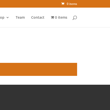
0 items
op
Team
Contact
0 items