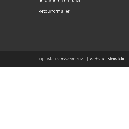
Retourneren en ruilen
Retourformulier
©J Style Menswear 2021 | Website:
Sitevisie