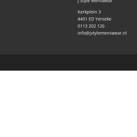
J Style Menswear
Kerkplein 3
4401 ED Yerseke
0113 202 126
info@jstylemenswear.nl