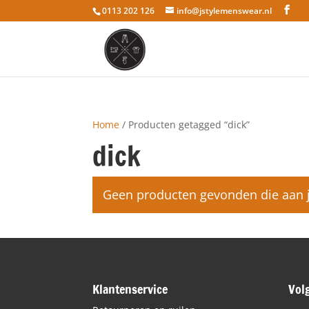
0113 202 126
info@jstylemenswear.nl
Home
/ Producten getagged “dick”
dick
Geen producten gevonden die aan je
Klantenservice
Vol