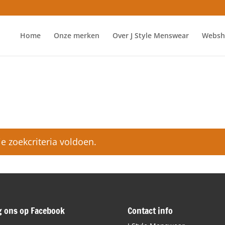
Home
Onze merken
Over J Style Menswear
Websh
 zoekcriteria voldoen.
g ons op Facebook
Contact info