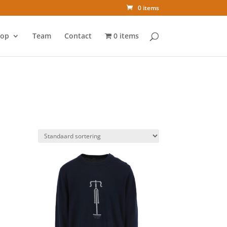
0 items
op
Team
Contact
0 items