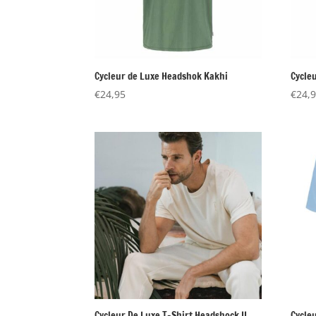
Cycleur de Luxe Headshok Kakhi
Cycle
€
24,95
€
24,
Cycleur De Luxe T-Shirt Headshock II
Cycle