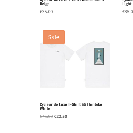
Beige
Light
€
35,00
€
35,
Sale
Cycleur de Luxe T-Shirt SS Thinbike
White
Oorspronkelijke
Huidige
€
45,00
€
22,50
prijs
prijs
was:
is: