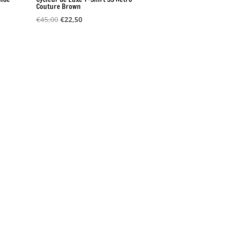
Couture Brown
Oorspronkelijke
Huidige
€
45,00
€
22,50
prijs
prijs
was:
is:
€45,00.
€22,50.