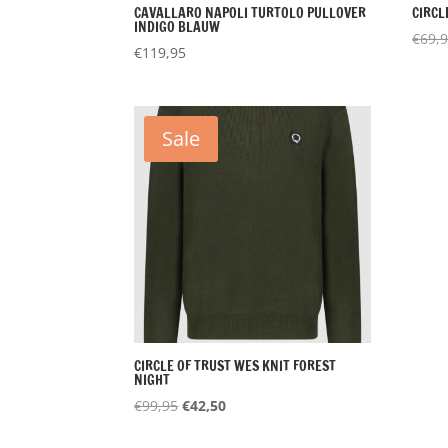
CAVALLARO NAPOLI TURTOLO PULLOVER
CIRCL
INDIGO BLAUW
€
69,
€
119,95
Sale
CIRCLE OF TRUST WES KNIT FOREST
NIGHT
Oorspronkelijke
Huidige
€
99,95
€
42,50
prijs
prijs