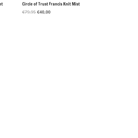
ht
Circle of Trust Francis Knit Mist
Oorspronkelijke
Huidige
€
79,95
€
40,00
prijs
prijs
was:
is:
€79,95.
€40,00.