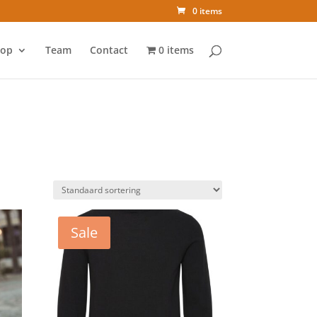
0 items
op
Team
Contact
0 items
Sale