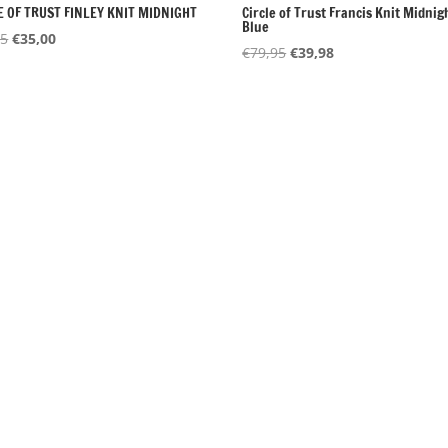
E OF TRUST FINLEY KNIT MIDNIGHT
Circle of Trust Francis Knit Midnig
Blue
Oorspronkelijke
Huidige
95
€
35,00
Oorspronkelijke
Huidige
€
79,95
€
39,98
prijs
prijs
prijs
prijs
was:
is:
was:
is:
€69,95.
€35,00.
€79,95.
€39,98.