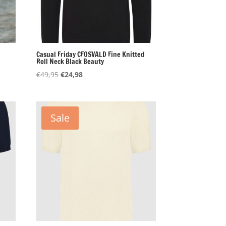
Casual Friday CFOSVALD Fine Knitted
Roll Neck Black Beauty
Oorspronkelijke
Huidige
€
49,95
€
24,98
prijs
prijs
was:
is:
€49,95.
€24,98.
Sale