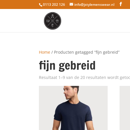
0113 202 126
info@jstylemenswear.nl
Home
/ Producten getagged “fijn gebreid”
fijn gebreid
Resultaat 1–9 van de 20 resultaten wordt geto