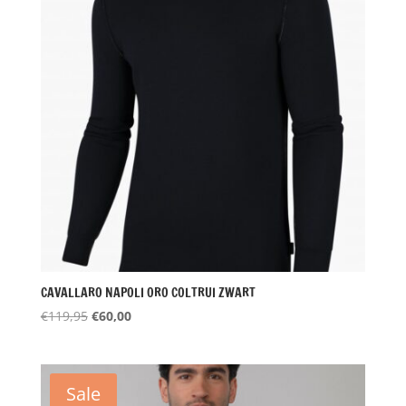
CAVALLARO NAPOLI ORO COLTRUI ZWART
Oorspronkelijke
Huidige
€
119,95
€
60,00
prijs
prijs
was:
is:
€119,95.
€60,00.
Sale