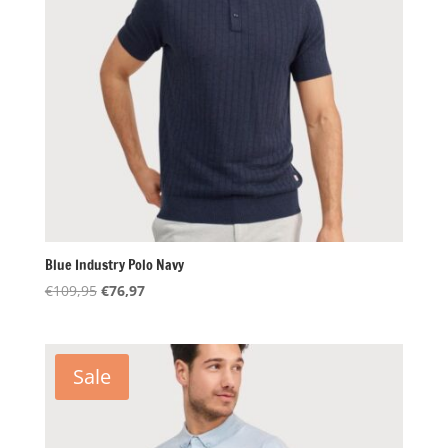
Blue Industry Polo Navy
Oorspronkelijke
Huidige
€
109,95
€
76,97
prijs
prijs
was:
is:
€109,95.
€76,97.
Sale