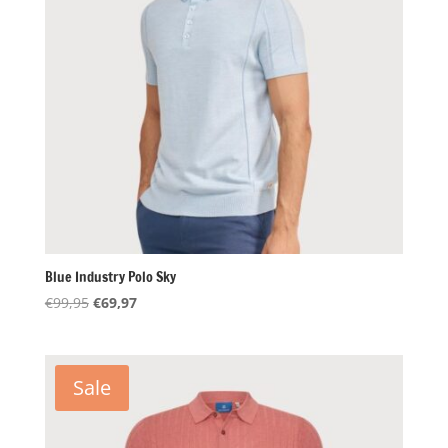
Blue Industry Polo Sky
Oorspronkelijke
Huidige
€
99,95
€
69,97
prijs
prijs
was:
is:
€99,95.
€69,97.
Sale