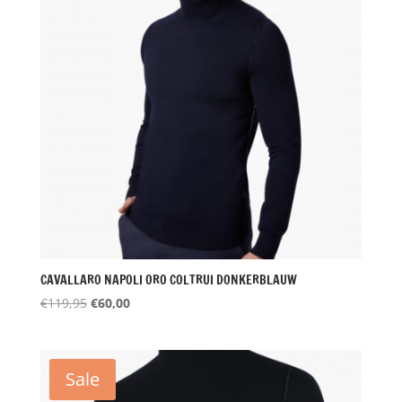
CAVALLARO NAPOLI ORO COLTRUI DONKERBLAUW
Oorspronkelijke
Huidige
€
119,95
€
60,00
prijs
prijs
was:
is:
€119,95.
€60,00.
Sale