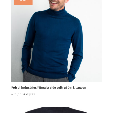
Petrol Industries Fijngebreide coltrui Dark Lagoon
Oorspronkelijke
Huidige
€
39,99
€
20,00
prijs
prijs
was:
is:
€39,99.
€20,00.