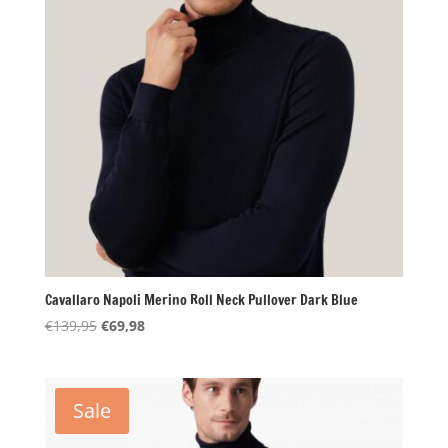
Cavallaro Napoli Merino Roll Neck Pullover Dark Blue
Oorspronkelijke
Huidige
€
139,95
€
69,98
prijs
prijs
was:
is:
€139,95.
€69,98.
Sale