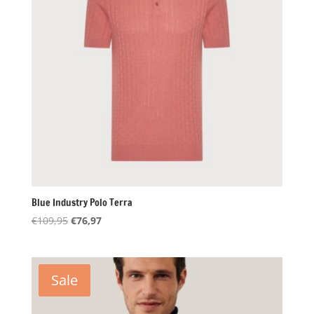
Blue Industry Polo Terra
Oorspronkelijke
Huidige
€
109,95
€
76,97
prijs
prijs
was:
is:
€109,95.
€76,97.
Sale