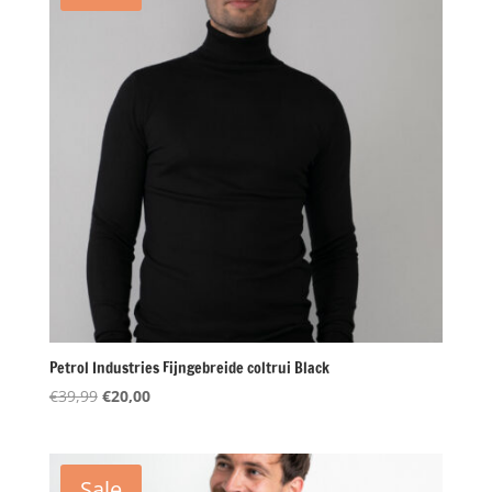
Petrol Industries Fijngebreide coltrui Black
Oorspronkelijke
Huidige
€
39,99
€
20,00
prijs
prijs
was:
is:
€39,99.
€20,00.
Sale