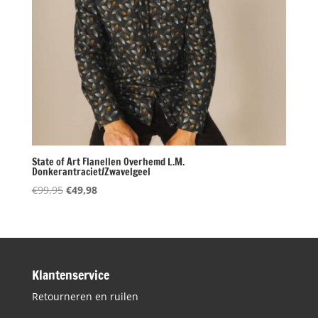
State of Art Flanellen Overhemd L.M.
Donkerantraciet/Zwavelgeel
Oorspronkelijke
Huidige
€
99,95
€
49,98
prijs
prijs
was:
is:
€99,95.
€49,98.
Klantenservice
Retourneren en ruilen