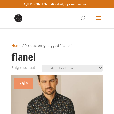
0113 202 126
info@jstylemenswear.nl
Home
/ Producten getagged “flanel”
flanel
Enig resultaat
Sale