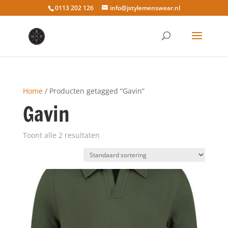
0113 202 126
info@jstylemenswear.nl
Home
/ Producten getagged “Gavin”
Gavin
Toont alle 2 resultaten