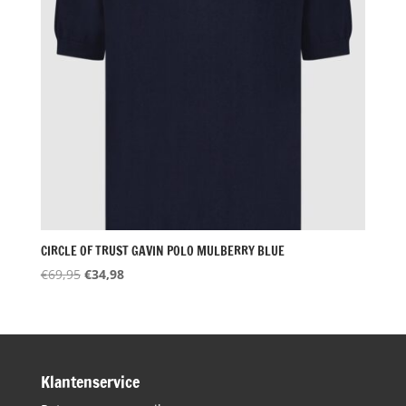
CIRCLE OF TRUST GAVIN POLO MULBERRY BLUE
Oorspronkelijke
Huidige
€
69,95
€
34,98
prijs
prijs
was:
is:
€69,95.
€34,98.
Klantenservice