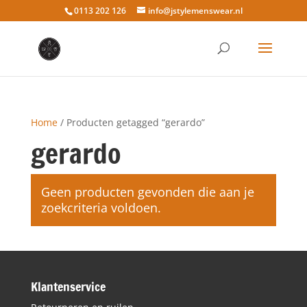
0113 202 126
info@jstylemenswear.nl
Home
/ Producten getagged “gerardo”
gerardo
Geen producten gevonden die aan je
zoekcriteria voldoen.
Klantenservice