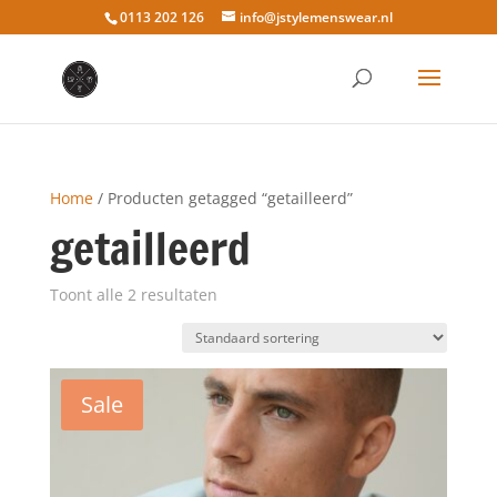
0113 202 126
info@jstylemenswear.nl
Home
/ Producten getagged “getailleerd”
getailleerd
Toont alle 2 resultaten
Sale