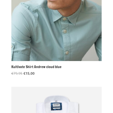
Kultivate Shirt Andrew cloud blue
Oorspronkelijke
Huidige
€
79,95
€
15,00
prijs
prijs
was:
is:
€79,95.
€15,00.