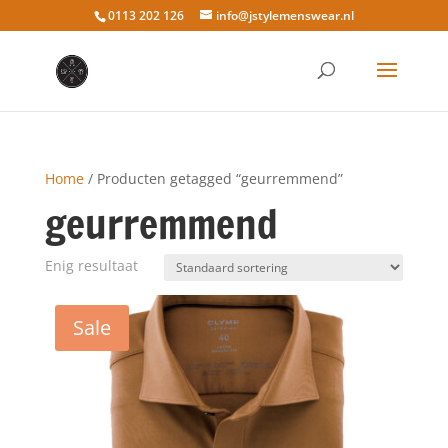
0113 202 126
info@jstylemenswear.nl
Home
/ Producten getagged “geurremmend”
geurremmend
Enig resultaat
Sale