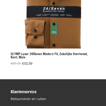
OLYMP Luxor 24/Seven Modern Fit, Zakelijke Overhemd,
Kent, Mais
Oorspronkelijke
Huidige
€
89,95
€
32,50
prijs
prijs
was:
is:
€89,95.
€32,50.
Klantenservice
Retourneren en ruilen