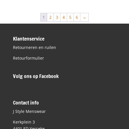
was:
is:
€79,95.
€39,98.
1
2
3
4
5
6
→
Klantenservice
Retourneren en ruilen
Retourformulier
Volg ons op Facebook
Contact info
J Style Menswear
Kerkplein 3
4401 ED Yerseke