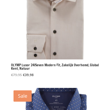
OLYMP Luxor 24/Seven Modern Fit, Zakelijk Overhemd, Global
Kent, Natuur
Oorspronkelijke
Huidige
€
79,95
€
39,98
prijs
prijs
was:
is:
€79,95.
€39,98.
Sale