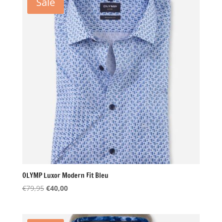
Sale
OLYMP Luxor Modern Fit Bleu
Oorspronkelijke
Huidige
€
79,95
€
40,00
prijs
prijs
was:
is:
€79,95.
€40,00.