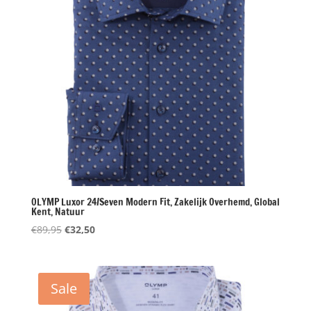
OLYMP Luxor 24/Seven Modern Fit, Zakelijk Overhemd, Global
Kent, Natuur
Oorspronkelijke
Huidige
€
89,95
€
32,50
prijs
prijs
was:
is:
€89,95.
€32,50.
Sale