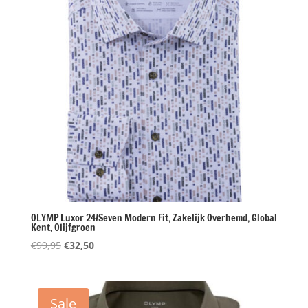
OLYMP Luxor 24/Seven Modern Fit, Zakelijk Overhemd, Global
Kent, Olijfgroen
Oorspronkelijke
Huidige
€
99,95
€
32,50
prijs
prijs
was:
is:
€99,95.
€32,50.
Sale