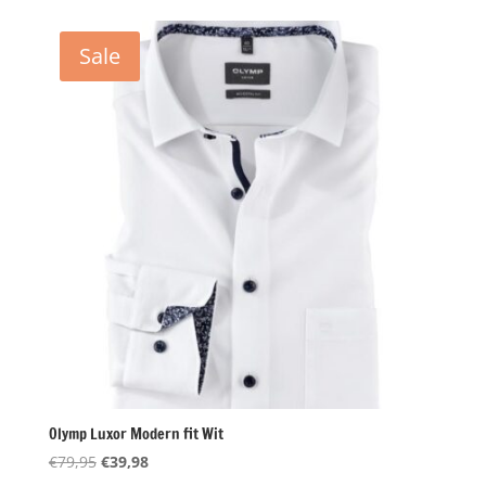
was:
is:
€79,95.
€39,98.
Sale
Olymp Luxor Modern fit Wit
Oorspronkelijke
Huidige
€
79,95
€
39,98
prijs
prijs