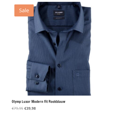
€79,95.
€39,98.
Sale
Olymp Luxor Modern fit Rookblauw
Oorspronkelijke
Huidige
€
79,95
€
39,98
prijs
prijs