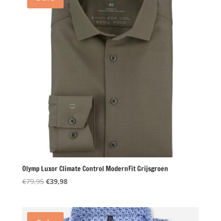
Olymp Luxor Climate Control ModernFit Grijsgroen
Oorspronkelijke
Huidige
€
79,95
€
39,98
prijs
prijs
was:
is:
€79,95.
€39,98.