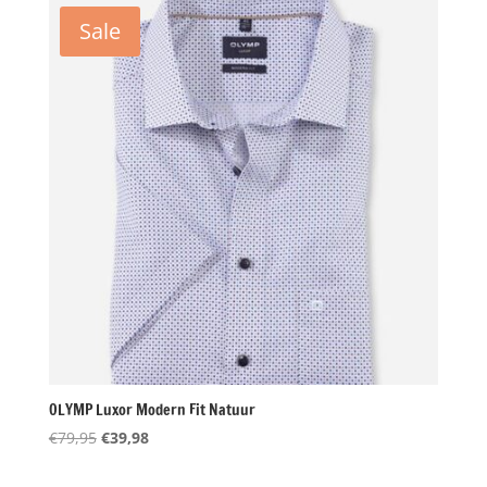
€69,95.
€34,98.
Sale
OLYMP Luxor Modern Fit Natuur
Oorspronkelijke
Huidige
€
79,95
€
39,98
prijs
prijs
was:
is: