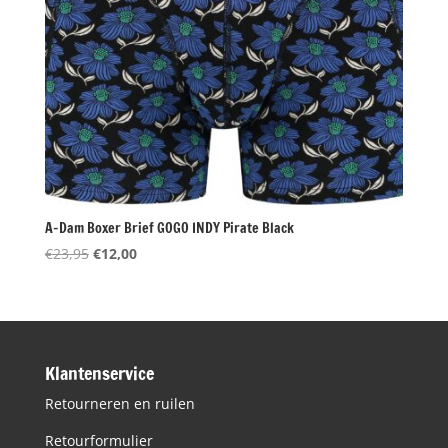
A-Dam Boxer Brief GOGO INDY Pirate Black
Oorspronkelijke
Huidige
€
23,95
€
12,00
prijs
prijs
was:
is:
€23,95.
€12,00.
Klantenservice
Retourneren en ruilen
Retourformulier