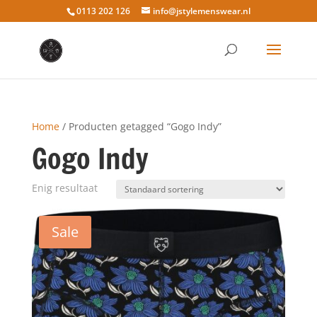
0113 202 126
info@jstylemenswear.nl
Home
/ Producten getagged “Gogo Indy”
Gogo Indy
Enig resultaat
Sale