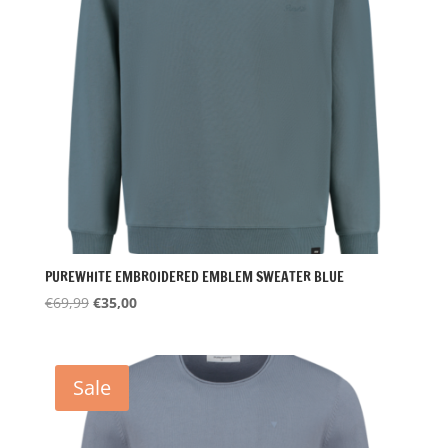
PUREWHITE EMBROIDERED EMBLEM SWEATER BLUE
Oorspronkelijke
Huidige
€
69,99
€
35,00
prijs
prijs
was:
is:
€69,99.
€35,00.
Sale