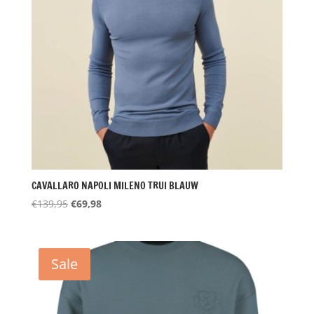
CAVALLARO NAPOLI MILENO TRUI BLAUW
Oorspronkelijke
Huidige
€
139,95
€
69,98
prijs
prijs
was:
is:
€139,95.
€69,98.
Sale