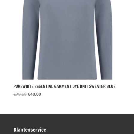
PUREWHITE ESSENTIAL GARMENT DYE KNIT SWEATER BLUE
Oorspronkelijke
Huidige
€
79,99
€
40,00
prijs
prijs
was:
is:
€79,99.
€40,00.
Klantenservice