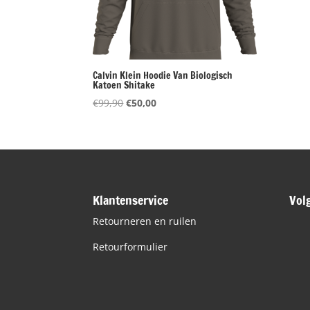
Calvin Klein Hoodie Van Biologisch
Katoen Shitake
Oorspronkelijke
Huidige
€
99,90
€
50,00
prijs
prijs
was:
is:
€99,90.
€50,00.
Klantenservice
Vol
Retourneren en ruilen
Retourformulier