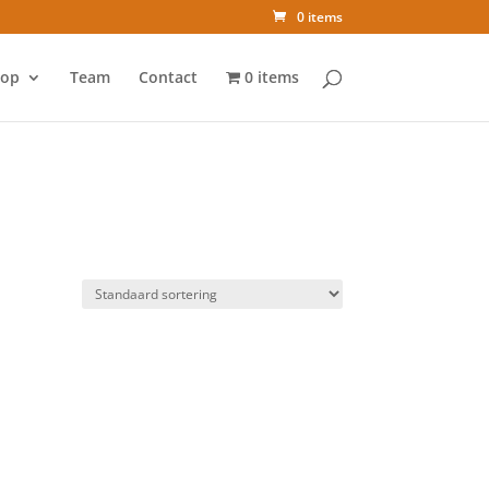
0 items
op
Team
Contact
0 items