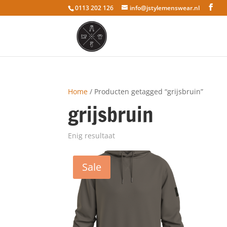
0113 202 126
info@jstylemenswear.nl
Home
/ Producten getagged “grijsbruin”
grijsbruin
Enig resultaat
Sale