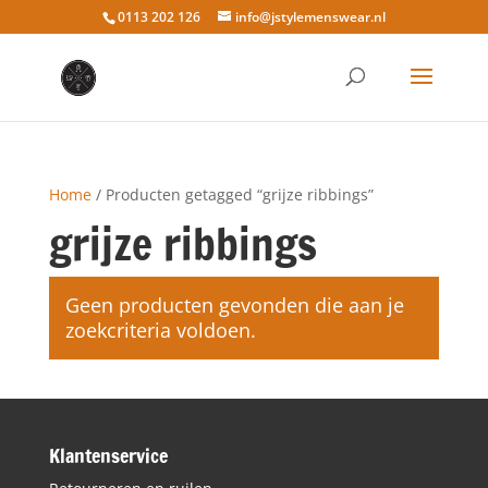
0113 202 126
info@jstylemenswear.nl
Home
/ Producten getagged “grijze ribbings”
grijze ribbings
Geen producten gevonden die aan je
zoekcriteria voldoen.
Klantenservice