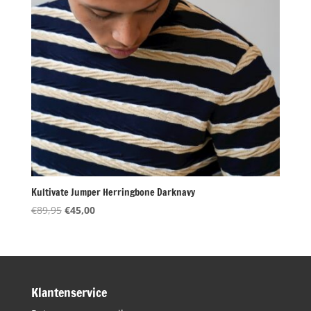
Kultivate Jumper Herringbone Darknavy
Oorspronkelijke
Huidige
€
89,95
€
45,00
prijs
prijs
was:
is:
€89,95.
€45,00.
Klantenservice