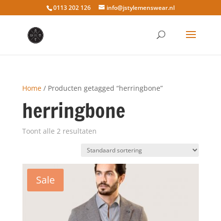
0113 202 126
info@jstylemenswear.nl
Home
/ Producten getagged “herringbone”
herringbone
Toont alle 2 resultaten
Sale