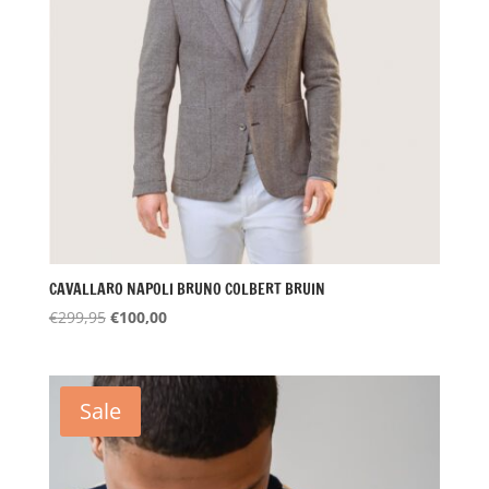
CAVALLARO NAPOLI BRUNO COLBERT BRUIN
Oorspronkelijke
Huidige
€
299,95
€
100,00
prijs
prijs
was:
is:
€299,95.
€100,00.
Sale