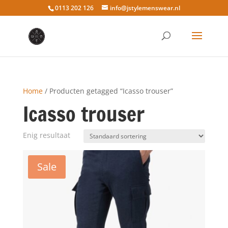
0113 202 126
info@jstylemenswear.nl
Home
/ Producten getagged “Icasso trouser”
Icasso trouser
Enig resultaat
Sale