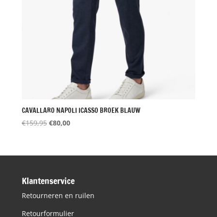
CAVALLARO NAPOLI ICASSO BROEK BLAUW
Oorspronkelijke
Huidige
€
159,95
€
80,00
prijs
prijs
was:
is:
€159,95.
€80,00.
Klantenservice
Retourneren en ruilen
Retourformulier