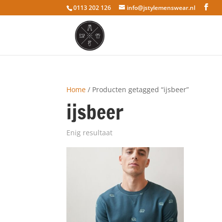
0113 202 126
info@jstylemenswear.nl
Home
/ Producten getagged “ijsbeer”
ijsbeer
Enig resultaat