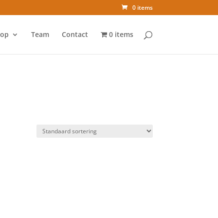
0 items
op
Team
Contact
0 items