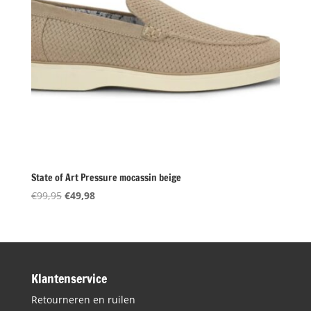
State of Art Pressure mocassin beige
Oorspronkelijke
Huidige
€
99,95
€
49,98
prijs
prijs
was:
is:
€99,95.
€49,98.
Klantenservice
Retourneren en ruilen